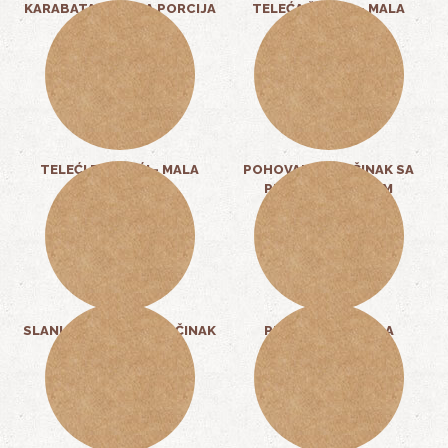
KARABATAK - MALA PORCIJA
TELEĆA ŠNICLA - MALA
7,00 KM
PORCIJA
8,00 KM
TELEĆI RAŽNJIĆI - MALA
POHOVANI PALAČINAK SA
PORCIJA
PILETINOM I SIROM
8,00 KM
10,00 KM
SLANI POHOVANI PALAČINAK
PLJESKAVICA MALA
8,00 KM
7,00 KM