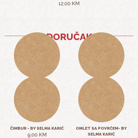
12,00 KM
DORUČAK
OMLET
JAJA NA OKO
7,00 KM
7,00 KM
ČIMBUR - BY SELMA KARIĆ
OMLET SA POVRĆEM- BY
9,00 KM
SELMA KARIĆ