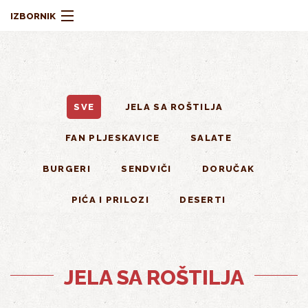
Skoči na glavni sadržaj
IZBORNIK
SVE
JELA SA ROŠTILJA
MENI
FAN PLJESKAVICE
SALATE
BURGERI
SENDVIČI
DORUČAK
O NAMA
PIĆA I PRILOZI
DESERTI
JELA SA ROŠTILJA