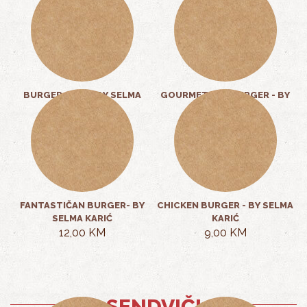
9,00 KM
9,50 KM
BURGER 2FAN - BY SELMA
GOURMET FAN BURGER - BY
KARIĆ
SELMA KARIĆ
15,00 KM
10,00 KM
FANTASTIČAN BURGER- BY
CHICKEN BURGER - BY SELMA
SELMA KARIĆ
KARIĆ
12,00 KM
9,00 KM
SENDVIČI