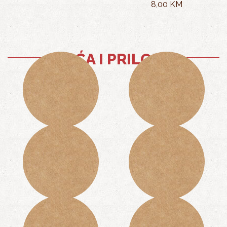
8,00 KM
PIĆA I PRILOZI
POMFRIT
KAJMAK
3,00 KM
2,50 KM
KEČAP
SENF
1,00 KM
1,00 KM