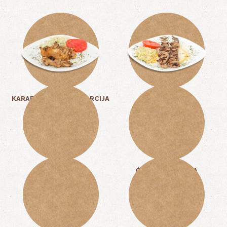
KARABATAK VELIKA PORCIJA
TELEĆI RAŽNJIĆI
14,00 KM
16,00 KM
ĆEVAPČIĆI
ĆEVAPČIĆI PETICA
14,00 KM
7,00 KM