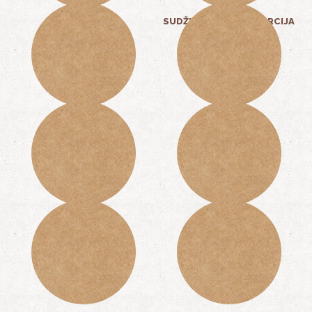
SUDŽUKICE
SUDŽUKICE - MALA PORCIJA
15,00 KM
7,50 KM
PLJESKAVICA
TELEĆA ŠNICLA
14,00 KM
16,00 KM
BIFTEK
PILEĆI FILE
40,00 KM
14,00 KM