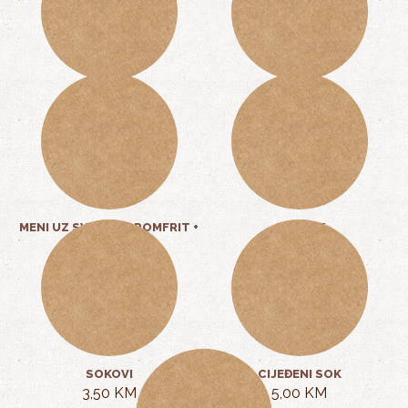
MLADI KROMPIR
PAVLAKA, SIR
4,00 KM
1,00 KM
MENI UZ SVA JELA: POMFRIT +
JOGURT
SOK
2,00 KM
5,00 KM
SOKOVI
CIJEĐENI SOK
3,50 KM
5,00 KM