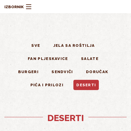
Skoči na glavni sadržaj
IZBORNIK
SVE
JELA SA ROŠTILJA
MENI
FAN PLJESKAVICE
SALATE
BURGERI
SENDVIČI
DORUČAK
O NAMA
PIĆA I PRILOZI
DESERTI
DESERTI