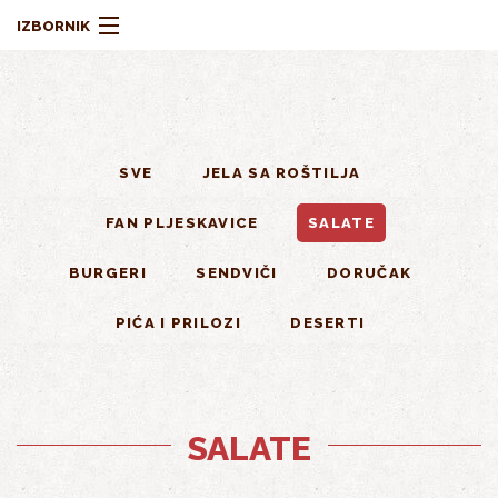
Skoči na glavni sadržaj
IZBORNIK
SVE
JELA SA ROŠTILJA
MENI
FAN PLJESKAVICE
SALATE
BURGERI
SENDVIČI
DORUČAK
O NAMA
PIĆA I PRILOZI
DESERTI
SALATE