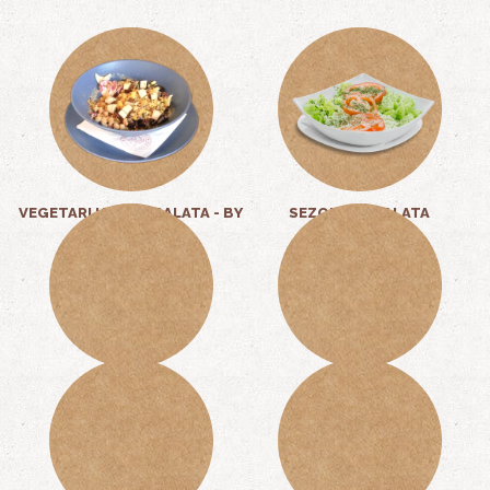
VEGETARIJANSKA SALATA - BY
SEZONSKA SALATA
SELMA KARIĆ
4,00 KM
10,00 KM
PILEĆA SALATA
DRESING
12,00 KM
1,50 KM