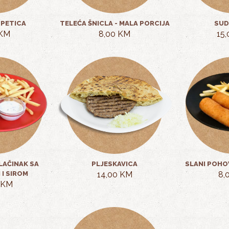
 PETICA
TELEĆA ŠNICLA - MALA PORCIJA
SUD
 KM
8,00 KM
15
LAČINAK SA
PLJESKAVICA
SLANI POHO
 I SIROM
14,00 KM
8,
 KM