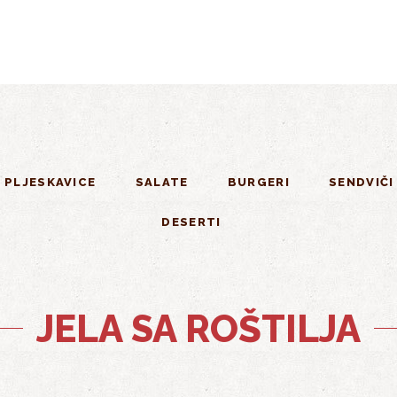
 PLJESKAVICE
SALATE
BURGERI
SENDVIČI
DESERTI
JELA SA ROŠTILJA