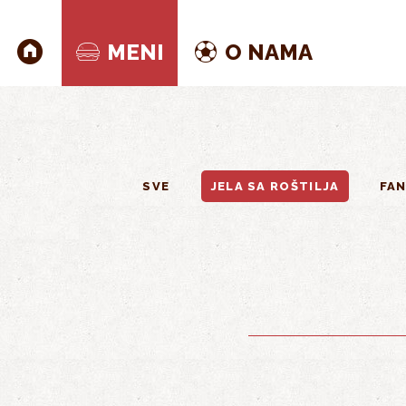
Skoči na glavni sadržaj
MENI
O NAMA
SVE
JELA SA ROŠTILJA
FAN