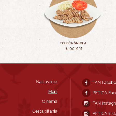
TELEĆA ŠNICLA
16,00 KM
Naslovnica
FAN Faceb
Meni
PETICA Fac
O nama
FAN Instag
Česta pitanja
PETICA Ins