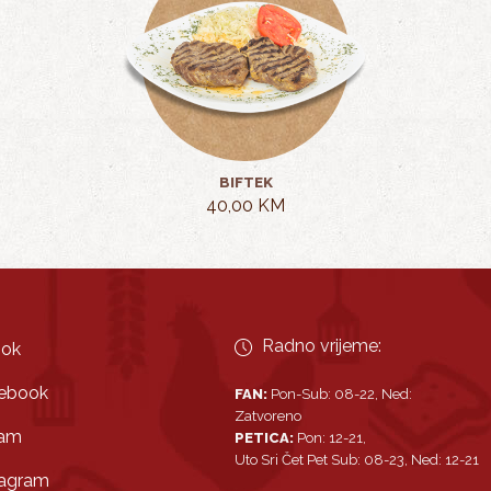
BIFTEK
40,00 KM
Radno vrijeme:
ook
ebook
FAN:
Pon-Sub: 08-22, Ned:
Zatvoreno
ram
PETICA:
Pon: 12-21,
Uto Sri Čet Pet Sub: 08-23, Ned: 12-21
tagram