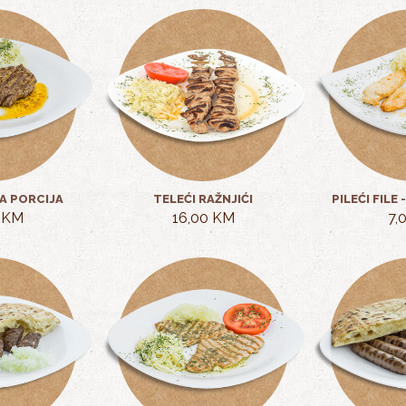
LA PORCIJA
TELEĆI RAŽNJIĆI
PILEĆI FILE
 KM
16,00 KM
7,