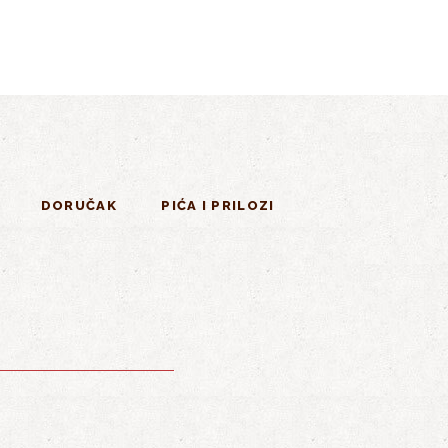
DORUČAK
PIĆA I PRILOZI