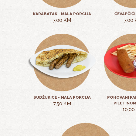
KARABATAK - MALA PORCIJA
ĆEVAPČIĆI
7,00 KM
7,00
SUDŽUKICE - MALA PORCIJA
POHOVANI PA
7,50 KM
PILETINOM
10,00